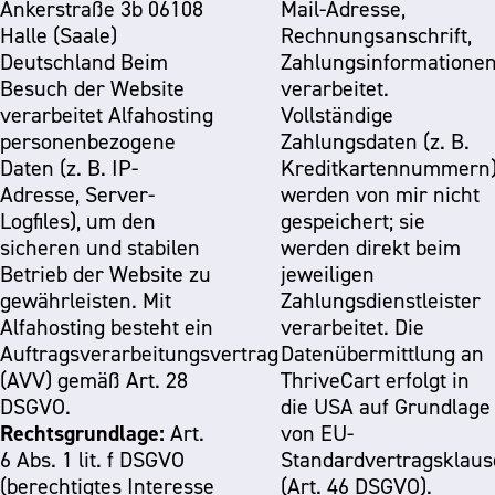
Ankerstraße 3b 06108
Mail-Adresse,
Halle (Saale)
Rechnungsanschrift,
Deutschland Beim
Zahlungsinformationen
Besuch der Website
verarbeitet.
verarbeitet Alfahosting
Vollständige
personenbezogene
Zahlungsdaten (z. B.
Daten (z. B. IP-
Kreditkartennummern
Adresse, Server-
werden von mir nicht
Logfiles), um den
gespeichert; sie
sicheren und stabilen
werden direkt beim
Betrieb der Website zu
jeweiligen
gewährleisten. Mit
Zahlungsdienstleister
Alfahosting besteht ein
verarbeitet. Die
Auftragsverarbeitungsvertrag
Datenübermittlung an
(AVV) gemäß Art. 28
ThriveCart erfolgt in
DSGVO.
die USA auf Grundlage
Rechtsgrundlage:
Art.
von EU-
6 Abs. 1 lit. f DSGVO
Standardvertragsklaus
(berechtigtes Interesse
(Art. 46 DSGVO).