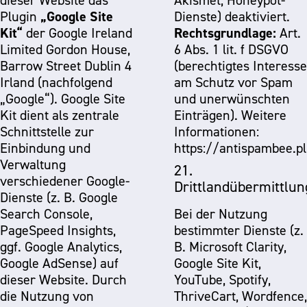
dieser Website das
Akismet, Honeypot-
„Google Site
Plugin
Dienste) deaktiviert.
Kit“
Rechtsgrundlage:
der Google Ireland
Art.
Limited Gordon House,
6 Abs. 1 lit. f DSGVO
Barrow Street Dublin 4
(berechtigtes Interesse
Irland (nachfolgend
am Schutz vor Spam
„Google“). Google Site
und unerwünschten
Kit dient als zentrale
Einträgen). Weitere
Schnittstelle zur
Informationen:
Einbindung und
https://antispambee.p
Verwaltung
21.
verschiedener Google-
Drittlandübermittlun
Dienste (z. B. Google
Search Console,
Bei der Nutzung
PageSpeed Insights,
bestimmter Dienste (z.
ggf. Google Analytics,
B. Microsoft Clarity,
Google AdSense) auf
Google Site Kit,
dieser Website. Durch
YouTube, Spotify,
die Nutzung von
ThriveCart, Wordfence,