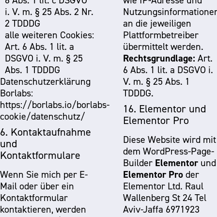
6 Abs. 1 lit. c DSGVO
wie IP-Adresse und
i. V. m. § 25 Abs. 2 Nr.
Nutzungsinformatione
2 TDDDG
an die jeweiligen
alle weiteren Cookies:
Plattformbetreiber
Art. 6 Abs. 1 lit. a
übermittelt werden.
Rechtsgrundlage:
DSGVO i. V. m. § 25
Art.
Abs. 1 TDDDG
6 Abs. 1 lit. a DSGVO i.
Datenschutzerklärung
V. m. § 25 Abs. 1
Borlabs:
TDDDG.
https://borlabs.io/borlabs-
16. Elementor und
cookie/datenschutz/
Elementor Pro
6. Kontaktaufnahme
Diese Website wird mit
und
dem WordPress-Page-
Kontaktformulare
Elementor
Builder
und
Elementor Pro
Wenn Sie mich per E-
der
Mail oder über ein
Elementor Ltd. Raul
Kontaktformular
Wallenberg St 24 Tel
kontaktieren, werden
Aviv-Jaffa 6971923