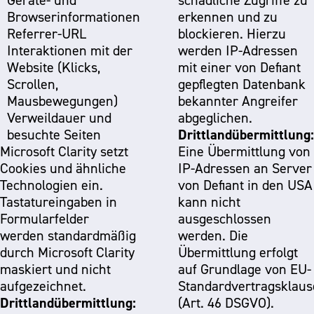
Geräte- und
schädliche Zugriffe zu
Browserinformationen
erkennen und zu
Referrer-URL
blockieren. Hierzu
Interaktionen mit der
werden IP-Adressen
Website (Klicks,
mit einer von Defiant
Scrollen,
gepflegten Datenbank
Mausbewegungen)
bekannter Angreifer
Verweildauer und
abgeglichen.
Drittlandübermittlung:
besuchte Seiten
Microsoft Clarity setzt
Eine Übermittlung von
Cookies und ähnliche
IP-Adressen an Server
Technologien ein.
von Defiant in den USA
Tastatureingaben in
kann nicht
Formularfelder
ausgeschlossen
werden standardmäßig
werden. Die
durch Microsoft Clarity
Übermittlung erfolgt
maskiert und nicht
auf Grundlage von EU-
aufgezeichnet.
Standardvertragsklaus
Drittlandübermittlung:
(Art. 46 DSGVO).