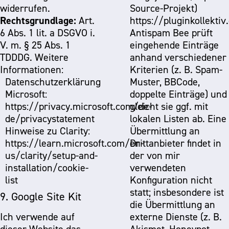
widerrufen.
Source-Projekt)
Rechtsgrundlage:
Art.
https://pluginkollektiv
6 Abs. 1 lit. a DSGVO i.
Antispam Bee prüft
V. m. § 25 Abs. 1
eingehende Einträge
TDDDG. Weitere
anhand verschiedener
Informationen:
Kriterien (z. B. Spam-
Datenschutzerklärung
Muster, BBCode,
Microsoft:
doppelte Einträge) und
https://privacy.microsoft.com/de-
gleicht sie ggf. mit
de/privacystatement
lokalen Listen ab. Eine
Hinweise zu Clarity:
Übermittlung an
https://learn.microsoft.com/en-
Drittanbieter findet in
us/clarity/setup-and-
der von mir
installation/cookie-
verwendeten
list
Konfiguration nicht
statt; insbesondere ist
9. Google Site Kit
die Übermittlung an
Ich verwende auf
externe Dienste (z. B.