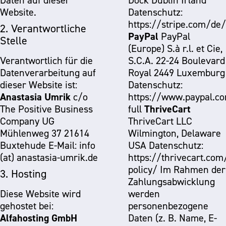
Daten auf dieser
Dock Dublin Irland
Website.
Datenschutz:
https://stripe.com/de/
2. Verantwortliche
PayPal
PayPal
Stelle
(Europe) S.à r.l. et Cie,
Verantwortlich für die
S.C.A. 22-24 Boulevard
Datenverarbeitung auf
Royal 2449 Luxemburg
dieser Website ist:
Datenschutz:
Anastasia Umrik
c/o
https://www.paypal.co
ThriveCart
The Positive Business
full
Company UG
ThriveCart LLC
Mühlenweg 37 21614
Wilmington, Delaware
Buxtehude E-Mail: info
USA Datenschutz:
(at) anastasia-umrik.de
https://thrivecart.com
policy/
Im Rahmen der
3. Hosting
Zahlungsabwicklung
Diese Website wird
werden
gehostet bei:
personenbezogene
Alfahosting GmbH
Daten (z. B. Name, E-