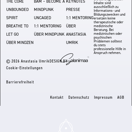
THE CORE
BAM – BECOME A
KEYNOTES
Inhalte sind
ausschließlich zu
UNBOUNDED
MINDPUNK
PRESSE
Informations- und
Bildungszwecken und
SPIRIT
UNCAGED
1:1 MENTORING
ersetzen keine
therapeutische oder
BREATHE TO
1:1 MENTORING
ÜBER
medizinische
Beratung. Bei
medizinischen oder
LET GO
ÜBER MINDPUNK
ANASTASIA
psychischen
Problemen solltest
ÜBER MINDZEN
UMRIK
du stets
professionelle Hilfe in
Anspruch nehmen.
© 2026 Anastasia Umrik
DESIGN BY
Cookie-Einstellungen
Barrierefreiheit
Kontakt
Datenschutz
Impressum
AGB