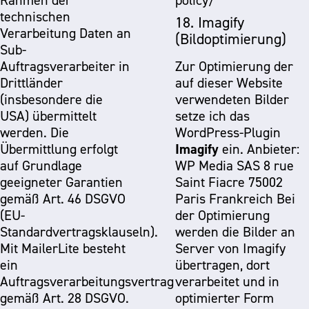
Rahmen der
policy/
technischen
18. Imagify
Verarbeitung Daten an
(Bildoptimierung)
Sub-
Auftragsverarbeiter in
Zur Optimierung der
Drittländer
auf dieser Website
(insbesondere die
verwendeten Bilder
USA) übermittelt
setze ich das
werden. Die
WordPress-Plugin
Imagify
Übermittlung erfolgt
ein. Anbieter:
auf Grundlage
WP Media SAS 8 rue
geeigneter Garantien
Saint Fiacre 75002
gemäß Art. 46 DSGVO
Paris Frankreich Bei
(EU-
der Optimierung
Standardvertragsklauseln).
werden die Bilder an
Mit MailerLite besteht
Server von Imagify
ein
übertragen, dort
Auftragsverarbeitungsvertrag
verarbeitet und in
gemäß Art. 28 DSGVO.
optimierter Form