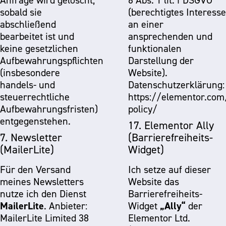
Anfrage wird gelöscht,
6 Abs. 1 lit. f DSGVO
sobald sie
(berechtigtes Interesse
abschließend
an einer
bearbeitet ist und
ansprechenden und
keine gesetzlichen
funktionalen
Aufbewahrungspflichten
Darstellung der
(insbesondere
Website).
handels- und
Datenschutzerklärung:
steuerrechtliche
https://elementor.com
Aufbewahrungsfristen)
policy/
entgegenstehen.
17. Elementor Ally
7. Newsletter
(Barrierefreiheits-
(MailerLite)
Widget)
Für den Versand
Ich setze auf dieser
meines Newsletters
Website das
nutze ich den Dienst
Barrierefreiheits-
MailerLite
„Ally“
. Anbieter:
Widget
der
MailerLite Limited 38
Elementor Ltd.