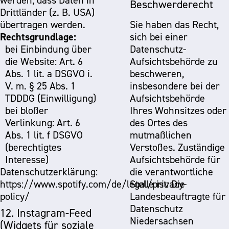
werden, dass Daten in
Beschwerderecht
Drittländer (z. B. USA)
übertragen werden.
Sie haben das Recht,
Rechtsgrundlage:
sich bei einer
bei Einbindung über
Datenschutz-
die Website: Art. 6
Aufsichtsbehörde zu
Abs. 1 lit. a DSGVO i.
beschweren,
V. m. § 25 Abs. 1
insbesondere bei der
TDDDG (Einwilligung)
Aufsichtsbehörde
bei bloßer
Ihres Wohnsitzes oder
Verlinkung: Art. 6
des Ortes des
Abs. 1 lit. f DSGVO
mutmaßlichen
(berechtigtes
Verstoßes. Zuständige
Interesse)
Aufsichtsbehörde für
Datenschutzerklärung:
die verantwortliche
https://www.spotify.com/de/legal/privacy-
Stelle ist: Die
policy/
Landesbeauftragte für
Datenschutz
12. Instagram-Feed
Niedersachsen
(Widgets für soziale