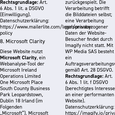
Rechtsgrundlage:
Art.
zurückgespielt. Die
6 Abs. 1 lit. a DSGVO
Verarbeitung betrifft
(Einwilligung).
die Bilddateien selbst;
Datenschutzerklärung:
eine Verarbeitung
https://www.mailerlite.com/legal/privacy-
personenbezogener
policy
Daten der Website-
Besucher findet durch
8. Microsoft Clarity
Imagify nicht statt. Mit
Diese Website nutzt
WP Media SAS besteht
Microsoft Clarity
, ein
ein
Webanalyse-Tool der
Auftragsverarbeitungs
Microsoft Ireland
gemäß Art. 28 DSGVO.
Rechtsgrundlage:
Operations Limited
Art.
One Microsoft Place
6 Abs. 1 lit. f DSGVO
South County Business
(berechtigtes Interesse
Park Leopardstown,
an einer performanten
Dublin 18 Irland (im
Website).
Folgenden
Datenschutzerklärung:
„Microsoft“). Microsoft
https://imagify.io/priv