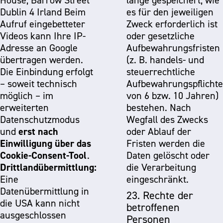
House, Barrow Street
lange gespeichert, wie
Dublin 4 Irland Beim
es für den jeweiligen
Aufruf eingebetteter
Zweck erforderlich ist
Videos kann Ihre IP-
oder gesetzliche
Adresse an Google
Aufbewahrungsfristen
übertragen werden.
(z. B. handels- und
Die Einbindung erfolgt
steuerrechtliche
– soweit technisch
Aufbewahrungspflicht
möglich – im
von 6 bzw. 10 Jahren)
erweiterten
bestehen. Nach
Datenschutzmodus
Wegfall des Zwecks
erst nach
und
oder Ablauf der
Einwilligung über das
Fristen werden die
Cookie-Consent-Tool
.
Daten gelöscht oder
Drittlandübermittlung:
die Verarbeitung
Eine
eingeschränkt.
Datenübermittlung in
23. Rechte der
die USA kann nicht
betroffenen
ausgeschlossen
Personen